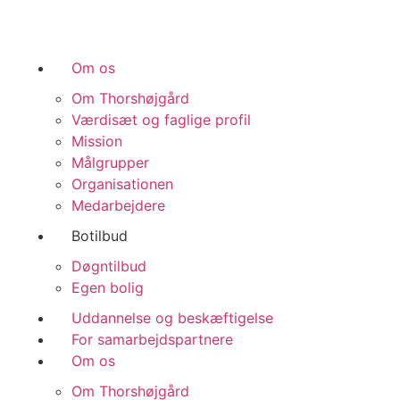
Videre
til
indhold
Om os
Om Thorshøjgård
Værdisæt og faglige profil
Mission
Målgrupper
Organisationen
Medarbejdere
Botilbud
Døgntilbud
Egen bolig
Uddannelse og beskæftigelse
For samarbejdspartnere
Om os
Om Thorshøjgård