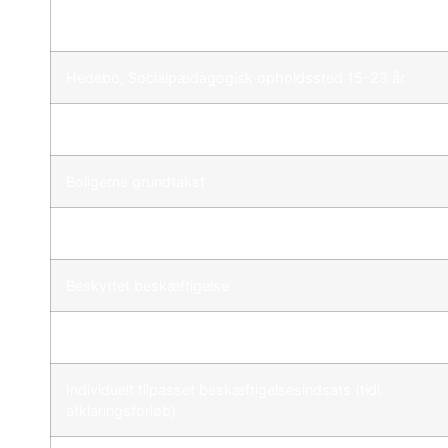
Grønnebo, Socialpædagogisk opholdssted 18-30 år
Hedebo, Socialpædagogisk opholdssted 15-23 år
Hedebo, Socialpædagogisk opholdssted 18-30 år
Boligerne grundtakst
STU
Beskyttet beskæftigelse
Aktivitets- og samværstilbud
Individuelt tilpasset beskæftigelsesindsats (tidl.
afklaringsforløb)