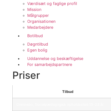
Værdisæt og faglige profil
Mission
Målgrupper
Organisationen
Medarbejdere
Botilbud
Døgntilbud
Egen bolig
Uddannelse og beskæftigelse
For samarbejdspartnere
Priser
Tilbud
Grønnebo, Socialpædagogisk opholdssted 15-23 år