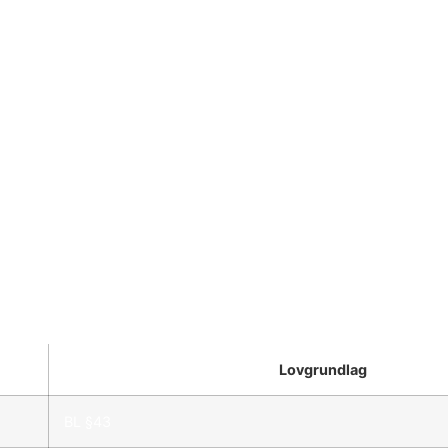
Lovgrundlag
BL §43