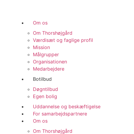
Videre
til
indhold
Om os
Om Thorshøjgård
Værdisæt og faglige profil
Mission
Målgrupper
Organisationen
Medarbejdere
Botilbud
Døgntilbud
Egen bolig
Uddannelse og beskæftigelse
For samarbejdspartnere
Om os
Om Thorshøjgård