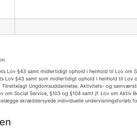
§34
on.
ets Lov §43 samt midlertidigt ophold i henhold til Lov om 
ts Lov §43 samt som midlertidigt ophold i henhold til Lov 
Tilrettelagt Ungdomsuddannelse. Aktivitets- og samværstil
ov om Social Service, §103 og §104 samt jf. Lov om Aktiv B
ttelægge skræddersyede individuelle undervisningsforløb fo
en