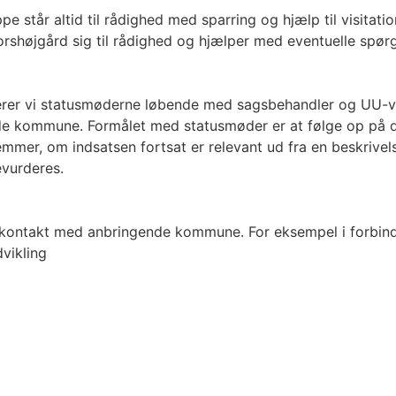
 står altid til rådighed med sparring og hjælp til visitat
Thorshøjgård sig til rådighed og hjælper med eventuelle spør
erer vi statusmøderne løbende med sagsbehandler og UU-ve
de kommune. Formålet med statusmøder er at følge op på d
stemmer, om indsatsen fortsat er relevant ud fra en beskriv
evurderes.
 kontakt med anbringende kommune. For eksempel i forbind
vikling