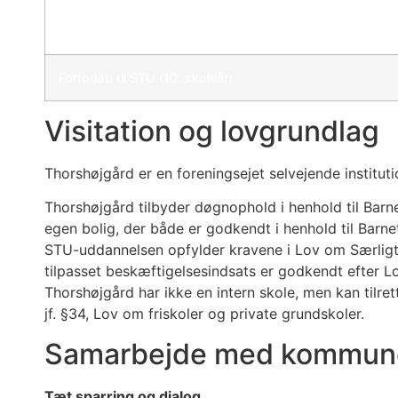
Undervisning efter §34, Lov om Friskoler og Private
Grundskoler
Forforløb til STU (10. skoleår)
Visitation og lovgrundlag
Thorshøjgård er en foreningsejet selvejende instituti
Thorshøjgård tilbyder døgnophold i henhold til Barn
egen bolig, der både er godkendt i henhold til Barne
STU-uddannelsen opfylder kravene i Lov om Særligt 
tilpasset beskæftigelsesindsats er godkendt efter L
Thorshøjgård har ikke en intern skole, men kan tilre
jf. §34, Lov om friskoler og private grundskoler.
Samarbejde med kommun
Tæt sparring og dialog