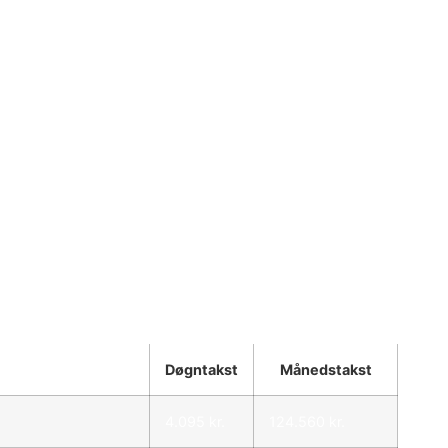
Døgntakst
Månedstakst
4.095 kr.
124.560 kr.