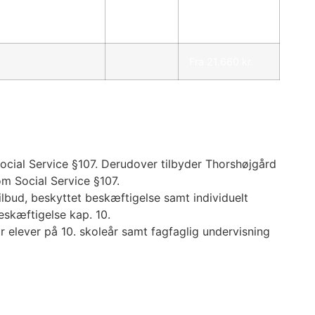
27.319 kr.
Fra 21.660 kr.
Social Service §107. Derudover tilbyder Thorshøjgård
om Social Service §107.
bud, beskyttet beskæftigelse samt individuelt
eskæftigelse kap. 10.
r elever på 10. skoleår samt fagfaglig undervisning