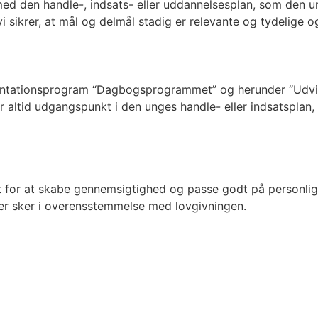
med den handle-, indsats- eller uddannelsesplan, som den 
vi sikrer, at mål og delmål stadig er relevante og tydelig
ntationsprogram “Dagbogsprogrammet” og herunder “Udvikli
ltid udgangspunkt i den unges handle- eller indsatsplan, og
t for at skabe gennemsigtighed og passe godt på personlig
ger sker i overensstemmelse med lovgivningen.