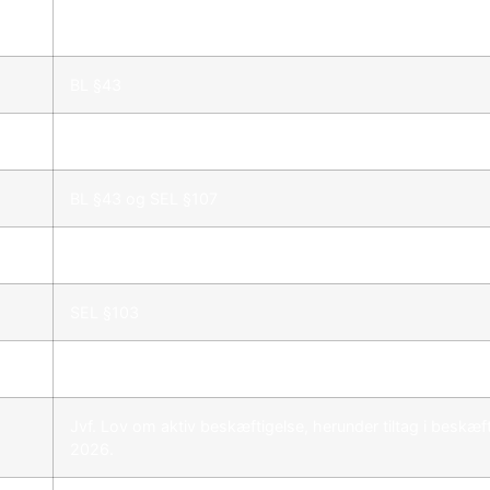
SEL §107
BL §43
SEL §107
BL §43 og SEL §107
§32 stk. 2
SEL §103
SEL §104
Jvf. Lov om aktiv beskæftigelse, herunder tiltag i beskæ
2026.