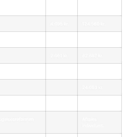
3.651 kr.
111.062 kr.
4.095 kr.
124.560 kr.
3.651 kr.
111.062 kr.
2.061 kr.
62.687 kr.
Fra 21.091 kr.
24.083 kr.
24.083 kr.
ftigelsesreformen
Aftales
individuelt.