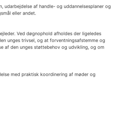
ion, udarbejdelse af handle- og uddannelsesplaner og
gsmål eller andet.
jleder. Ved døgnophold afholdes der ligeledes
en unges trivsel, og at forventningsafstemme og
else af den unges støttebehov og udvikling, og om
else med praktisk koordinering af møder og